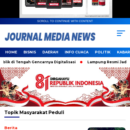
SCROLL TO CONTINUE WITH CONTENT
HOME
BISNIS
DAERAH
INFO CUACA
POLITIK
KABAR
k di Tengah Gencarnya Digitalisasi
Lampung Resmi Jadi Tu
Topik
Masyarakat Peduli
Berita