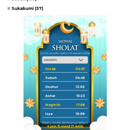
Sukabumi
(57)
Jum'at, 22 Safar 1448 H / 07 Agustus 2026
Imsak
04:35
Subuh
04:45
Dzuhur
12:02
Ashar
15:23
Maghrib
17:58
Isya
19:09
Waktu sholat berikutnya dalam:
4 jam 31 menit 17 detik