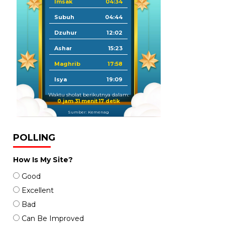
Imsak
04:34
Subuh
04:44
Dzuhur
12:02
Ashar
15:23
Maghrib
17:58
Isya
19:09
Waktu sholat berikutnya dalam:
0 jam 31 menit 16 detik
Sumber: Kemenag
POLLING
How Is My Site?
Good
Excellent
Bad
Can Be Improved