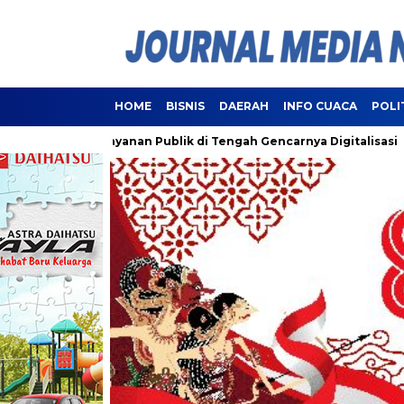
HOME
BISNIS
DAERAH
INFO CUACA
POLI
i Pelayanan Publik di Tengah Gencarnya Digitalisasi
Lampu