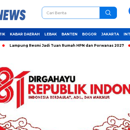
TIK
KABAR DAERAH
LEBAK
BANTEN
BOGOR
JAKARTA
IN
ng Resmi Jadi Tuan Rumah HPN dan Porwanas 2027
Unifying