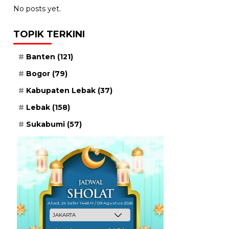
No posts yet.
TOPIK TERKINI
Banten
(121)
Bogor
(79)
Kabupaten Lebak
(37)
Lebak
(158)
Sukabumi
(57)
Ahad, 24 Safar 1448 H / 09 Agustus 2026