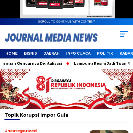
SCROLL TO CONTINUE WITH CONTENT
HOME
BISNIS
DAERAH
INFO CUACA
POLITIK
KABAR
ngah Gencarnya Digitalisasi
Lampung Resmi Jadi Tuan Ruma
Topik
Korupsi Impor Gula
Uncategorized