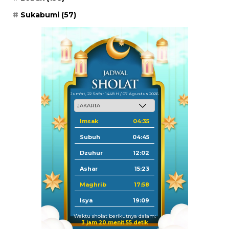
Sukabumi
(57)
Jum'at, 22 Safar 1448 H / 07 Agustus 2026
Imsak
04:35
Subuh
04:45
Dzuhur
12:02
Ashar
15:23
Maghrib
17:58
Isya
19:09
Waktu sholat berikutnya dalam:
3 jam 20 menit 55 detik