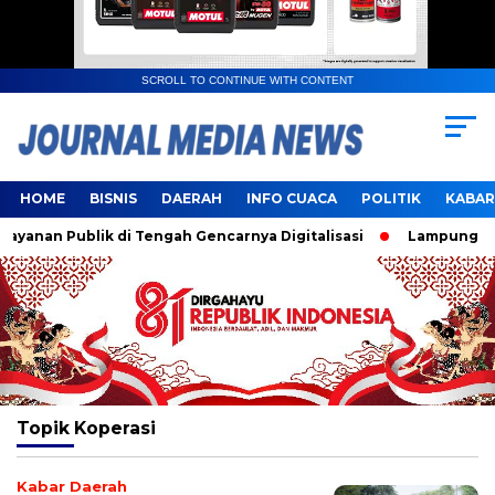
SCROLL TO CONTINUE WITH CONTENT
HOME
BISNIS
DAERAH
INFO CUACA
POLITIK
KABAR
anan Publik di Tengah Gencarnya Digitalisasi
Lampung Resm
Topik
Koperasi
Kabar Daerah