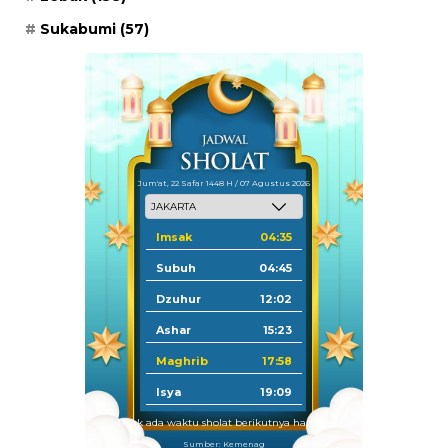
Sukabumi
(57)
Jum'at, 22 Safar 1448 H / 07 Agustus 2026
Imsak
04:35
Subuh
04:45
Dzuhur
12:02
Ashar
15:23
Maghrib
17:58
Isya
19:09
Tidak ada waktu sholat berikutnya hari ini.
Sumber: Kemenag