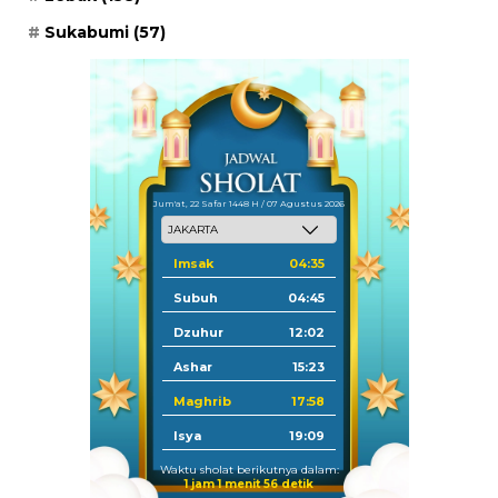
Sukabumi
(57)
Jum'at, 22 Safar 1448 H / 07 Agustus 2026
Imsak
04:35
Subuh
04:45
Dzuhur
12:02
Ashar
15:23
Maghrib
17:58
Isya
19:09
Waktu sholat berikutnya dalam:
1 jam 1 menit 55 detik