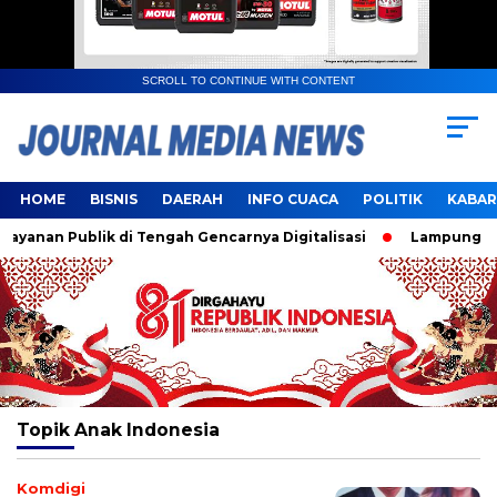
SCROLL TO CONTINUE WITH CONTENT
HOME
BISNIS
DAERAH
INFO CUACA
POLITIK
KABAR
anan Publik di Tengah Gencarnya Digitalisasi
Lampung Resm
Topik
Anak Indonesia
Komdigi