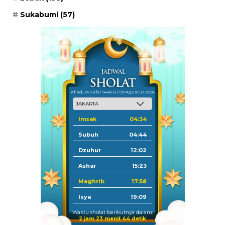
Sukabumi
(57)
Ahad, 24 Safar 1448 H / 09 Agustus 2026
Imsak
04:34
Subuh
04:44
Dzuhur
12:02
Ashar
15:23
Maghrib
17:58
Isya
19:09
Waktu sholat berikutnya dalam:
2 jam 23 menit 44 detik