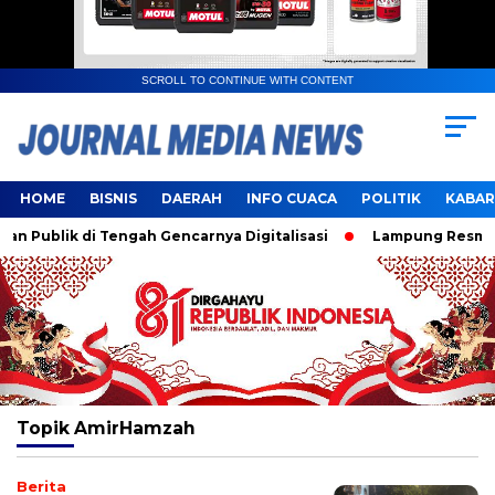
SCROLL TO CONTINUE WITH CONTENT
HOME
BISNIS
DAERAH
INFO CUACA
POLITIK
KABAR
Publik di Tengah Gencarnya Digitalisasi
Lampung Resmi Ja
Topik
AmirHamzah
Berita