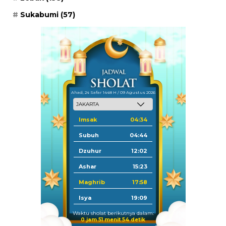
Sukabumi
(57)
Ahad, 24 Safar 1448 H / 09 Agustus 2026
Imsak
04:34
Subuh
04:44
Dzuhur
12:02
Ashar
15:23
Maghrib
17:58
Isya
19:09
Waktu sholat berikutnya dalam:
0 jam 51 menit 53 detik