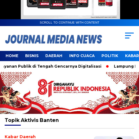
SCROLL TO CONTINUE WITH CONTENT
HOME
BISNIS
DAERAH
INFO CUACA
POLITIK
KABAR
anan Publik di Tengah Gencarnya Digitalisasi
Lampung Resm
Topik
Aktivis Banten
Kabar Daerah