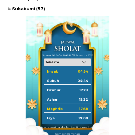
Sukabumi
(57)
Selasa, 26 Safar 1448 H / 11 Agustus 2026
Imsak
04:34
Subuh
04:44
Dzuhur
12:01
Ashar
15:22
Maghrib
17:58
Isya
19:08
Tidak ada waktu sholat berikutnya hari ini.
Sumber: Kemenag