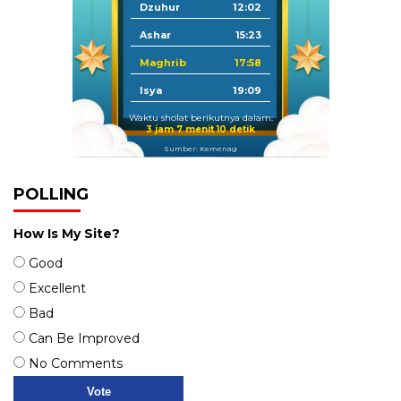
Dzuhur
12:02
Ashar
15:23
Maghrib
17:58
Isya
19:09
Waktu sholat berikutnya dalam:
3 jam 7 menit 10 detik
Sumber: Kemenag
POLLING
How Is My Site?
Good
Excellent
Bad
Can Be Improved
No Comments