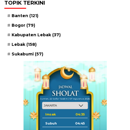
TOPIK TERKINI
Banten
(121)
Bogor
(79)
Kabupaten Lebak
(37)
Lebak
(158)
Sukabumi
(57)
Jum'at, 22 Safar 1448 H / 07 Agustus 2026
Imsak
04:35
Subuh
04:45