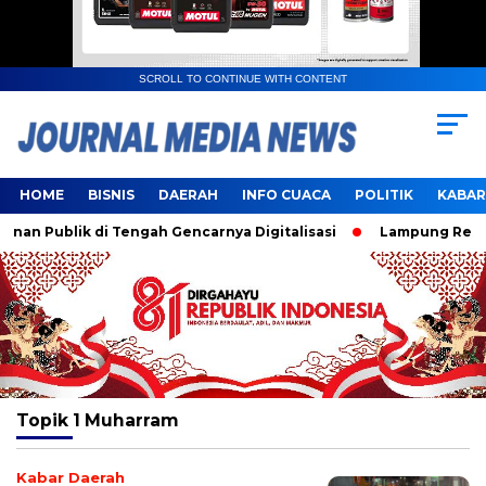
SCROLL TO CONTINUE WITH CONTENT
HOME
BISNIS
DAERAH
INFO CUACA
POLITIK
KABAR
n Publik di Tengah Gencarnya Digitalisasi
Lampung Resmi J
Topik
1 Muharram
Kabar Daerah