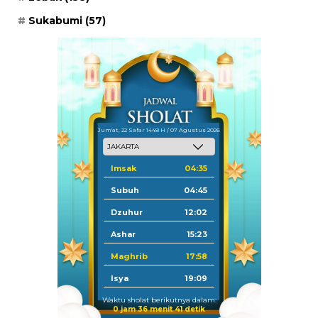
Sukabumi
(57)
Jum'at, 22 Safar 1448 H / 07 Agustus 2026
Imsak
04:35
Subuh
04:45
Dzuhur
12:02
Ashar
15:23
Maghrib
17:58
Isya
19:09
Waktu sholat berikutnya dalam:
0 jam 36 menit 40 detik